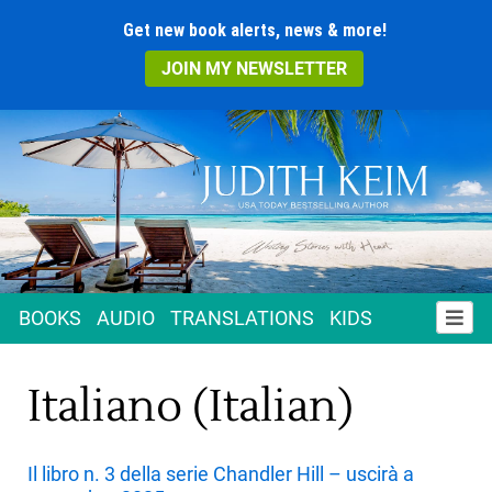
Get new book alerts, news & more!
JOIN MY NEWSLETTER
BOOKS
AUDIO
TRANSLATIONS
KIDS
Italiano (Italian)
Il libro n. 3 della serie Chandler Hill – uscirà a